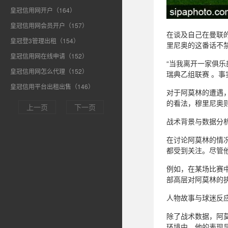
皇冠信用网开户（164）
皇冠信用网会员开户（157）
在谈及自己在曼联
皇冠登3管理出租（154）
里尼奥的这番话不
皇冠信用网在线申请（152）
“当我离开一家俱
皇冠信用网怎么代理（152）
瑞典乙组联赛 。
皇冠信用平台出租出售（146）
对于阿莫林的遭遇
的看法，穆里尼奥
上一页
下一页
战术背景与数据分
在讨论阿莫林的情
都受到关注。尽管
例如，在某场比赛
部高层对阿莫林的
人物故事与球迷反
除了战术数据，阿
环境中，他的表现