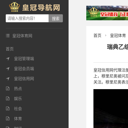
首页
皇冠体育
皇冠体育网


瑞典乙
首页
皇冠管理端

皇冠会员端

皇冠信用网代理注册(
上，穆里尼奥被问
皇冠信用网

关注。穆里尼奥表
热点

娱乐

社会

体育
