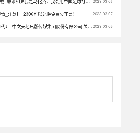
_原来如果我是马化腾，我会用中国足球打造一款体育社交APP
2023-03-06
请_注意！12306可以兑换免费火车票！
2023-03-07
地出版传媒集团股份有限公司 关于控股股东变更经营范围、住所并完成工商变更登记的公告
2023-03-09