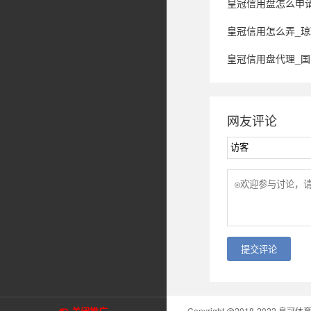
皇冠信用盘怎么申
皇冠信用怎么弄_琼瑶丈
皇冠信用盘代理_
网友评论
提交评论
Copyright @2018-2022 皇