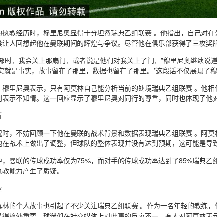
的执教经历时，穆里尼奥显得十分坦然瑞典乙组联赛 。他指出，自己对在
禁让人回想起他在曼联期间的辉煌与争议。尽管他在俱乐部获得了三枚奖
乐部时，我会关上那扇门，或者说是他们对我关上了门，”穆里尼奥继续说
事实就是事实，故事留在了那里，数据也留在了那里。”这段话不仅展现了
，穆里尼奥表示，只有阿莫林自己能分析当前的处境瑞典乙组联赛 。他相
则表示不知情。这一回应显示了穆里尼奥对同行的尊重，同时也体现了他
析
况时，不妨回顾一下他在曼联的战术背景和数据表现瑞典乙组联赛 。阿莫
他在战术上做出了调整，但球队的整体表现并没有达到预期，这可能是导
中，曼联的传球成功率仅为75%，而对手的传球成功率达到了85%瑞典乙
执教能力产生了质疑。
应
莫林的个人故事也引起了不少关注瑞典乙组联赛 。作为一名年轻的教练，
显得格外重要。球迷们在社交媒体上对此事的反应不一，有人对阿莫林表