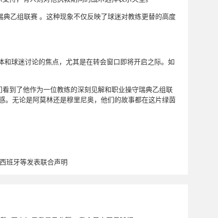
瑞典乙组联赛 。这种现象不仅反映了球迷对教练更替的高度
体和球迷讨论的焦点，尤其是在转会窗口即将开启之际。如
们看到了他作为一位教练的深刻见解和职业操守瑞典乙组联
情感。无论是阿莫林还是穆里尼奥，他们的故事都在这片绿茵
、西班牙等发表联合声明