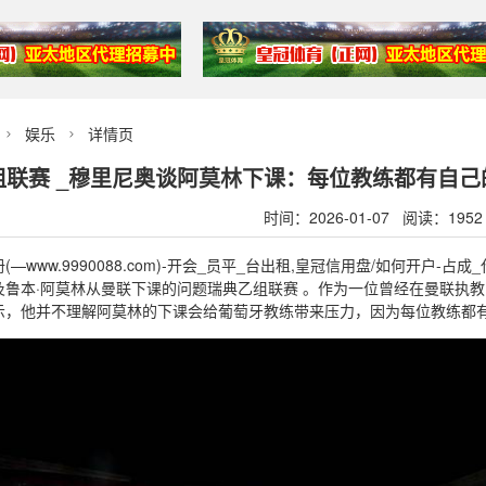
娱乐
详情页


组联赛 _穆里尼奥谈阿莫林下课：每位教练都有自
时间：2026-01-07 阅读：1952
—www.9990088.com)-开会_员平_台出租,皇冠信用盘/如何开户-占
及鲁本·阿莫林从曼联下课的问题瑞典乙组联赛 。作为一位曾经在曼联执
示，他并不理解阿莫林的下课会给葡萄牙教练带来压力，因为每位教练都