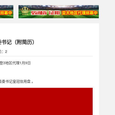
委书记（附简历）
论：2
2登3地区代理1月9日
县委书记皇冠信用盘 。