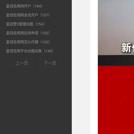
皇冠信用网开户（164）
皇冠信用网会员开户（157）
皇冠登3管理出租（154）
皇冠信用网在线申请（152）
皇冠信用网怎么代理（152）
皇冠信用平台出租出售（146）
上一页
下一页