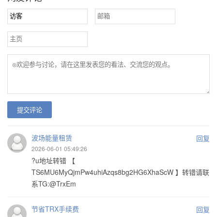
提交评论
波场能量租赁
回复
2026-06-01 05:49:26
?u地址转错 【
TS6MU6MyQjmPw4uhiAzqs8bg2HG6XhaScW 】转错请联
系TG:@TrxEm
节省TRX手续费
回复