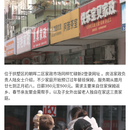
位于拱墅区的朝晖二区家政市场同样忙碌新2登录网址 。房洁家政负
责人陆女士介绍，不少家庭开始预订过年替班保姆，服务期从腊月
廿七到正月初八，日薪350元至500元。需求主要来自住家保姆返
乡、春节亲友聚会需帮手，以及子女外出留老人独自在家这三类家
庭。