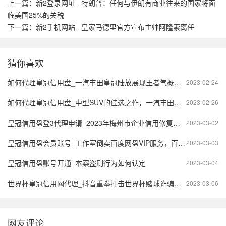
上一篇：
新2登录网址 _特朗普：任何与伊朗有商业往来的国家将面
临美国25%的关税
下一篇：
新2手机网站 _皇家马德里官方宣布主帅阿隆索离任
猜你喜欢
如何代理皇冠信用盘_一汽丰田皇冠陆放展现王者气概，尽显与众不同
2023-02-24
如何代理皇冠信用盘_中型SUV的佳选之作，一汽丰田皇冠陆放让你刮目相看
2023-02-26
皇冠信用盘登3代理申请_2023年梅州市企业信用修复材料详细说明（申请书+证明材料）
2023-03-02
皇冠信用盘会员账号_工作室倒卖百度网盘VIP服务，百度获赔56.2万元
2023-03-03
皇冠信用盘账号开通_本案盗刷行为如何认定
2023-03-04
世界杯皇冠信用网代理_抖音重拳打击世界杯赌球诈骗，施展“科技与狠活”
2023-03-06
网友评论