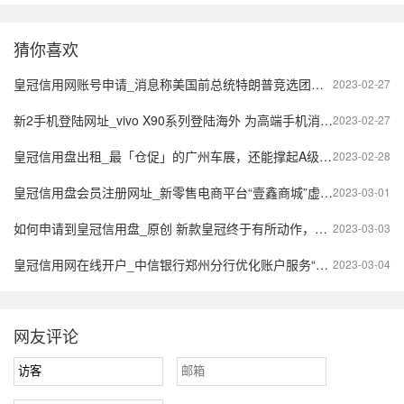
猜你喜欢
皇冠信用网账号申请_消息称美国前总统特朗普竞选团队向Meta申请恢复脸书账号
2023-02-27
新2手机登陆网址_vivo X90系列登陆海外 为高端手机消费市场注入新活力
2023-02-27
皇冠信用盘出租_最「仓促」的广州车展，还能撑起A级车展的场子吗？
2023-02-28
皇冠信用盘会员注册网址_新零售电商平台“壹鑫商城”虚假宣传？多级制度模式或涉嫌传销
2023-03-01
如何申请到皇冠信用盘_原创 新款皇冠终于有所动作，搭载2.5L混动系统，颜值更胜一筹
2023-03-03
皇冠信用网在线开户_中信银行郑州分行优化账户服务“再升温”
2023-03-04
网友评论