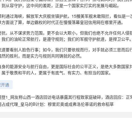
，到从容守护，这中间的差距，正是一个国家实打实的发展与崛起。
顺利通过海峡，解放军大庆舰坐镇护航，15艘美军舰未敢阻拦，看似是一
单方面说了算，单边霸权的时代正在慢慢落幕皇冠信用网在哪里开通。
对抗，从不谋求势力范围，更不会以大欺小，但我们也绝不允许任何人侵
。我们的油轮正常航行，是遵守规则；我们的军舰守护航道，是捍卫公平
航道要看别人脸色行事；如今，我们只要依规而行，对手就必须三思而后
偶然的胜利，而是实力与规则共同铸就的必然。
自身的能源安全与航行自由，更是国际社会的公平正义，是绝大多数国家
，属于敬畏和平的人，更属于有底气、有实力、有担当的国家。
里开通
网登1_网友称山西一酒店回访电话暴露其行程致家庭破碎，酒店回应：正
网占成代理_皇马的B计划：穆里尼奥或成弗洛伦蒂诺的救命稻草