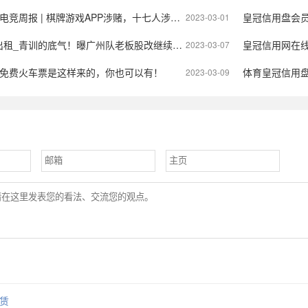
周报 | 棋牌游戏APP涉赌，十七人涉嫌开设赌场罪
皇冠信用盘会员_【
2023-03-01
的底气！曝广州队老板股改继续掌权，保利尼奥为奥古斯托庆生
皇冠信用网在
2023-03-07
_免费火车票是这样来的，你也可以有！
体育皇冠信用盘_冷
2023-03-09
赁