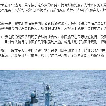
都会忍不住追问，美军摆了这么大的阵势，扬言封锁到底，为什么面对正
绝不是美军突然“讲规矩”那么简单，背后是层层算计、法理底气和实力对
层面来说，霍尔木兹海峡是国际公认的通航水道，按照《联合国海洋法公
有获得联合国安理会的授权，所谓的封锁令，从根源上就是非法的单边行
，中伊之间的能源贸易属于合法商业合作，中国船只在国际航道航行，受
，一旦对合法航行的中国船只采取强制措施，就是主动打破国际规则，把
支撑——解放军大庆舰的坐镇守护皇冠信用网在哪里开通。这艘054A型
键海域，连续多日坚守执勤。舰上雷达全程开机，武器系统处于战备状态