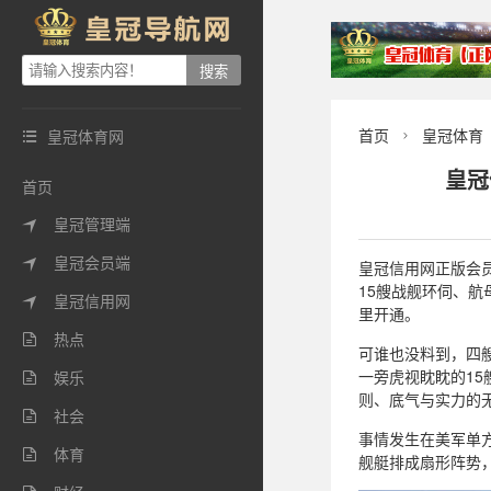
首页
皇冠体育
皇冠体育网


皇冠
首页
皇冠管理端

皇冠会员端

皇冠信用网正版会员
15艘战舰环伺、
皇冠信用网

里开通。
热点

可谁也没料到，四
一旁虎视眈眈的1
娱乐

则、底气与实力的
社会

事情发生在美军单
体育

舰艇排成扇形阵势