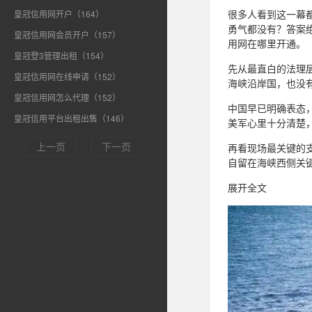
很多人看到这一幕
皇冠信用网开户（164）
勇气都没有？答案
皇冠信用网会员开户（157）
用网在哪里开通。
皇冠登3管理出租（154）
先从最直白的法理
皇冠信用网在线申请（152）
海峡沿岸国，也没
皇冠信用网怎么代理（152）
中国早已明确表态
皇冠信用平台出租出售（146）
美军心里十分清楚
上一页
下一页
再看现场最关键的
自留在海峡西侧关
展开全文