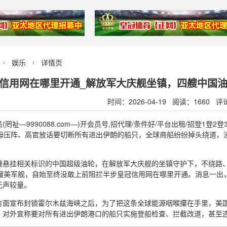
娱乐
详情页


信用网在哪里开通_解放军大庆舰坐镇，四艘中国油
时间：2026-04-19 阅读：1660 评
(罔祉—9990088.com—)开会员号,招代理/条件好/平台出租/招登
航母压阵、高官放话要切断所有进出伊朗的船只，全球商船纷纷掉头绕道，
艘悬挂相关标识的中国超级油轮，在解放军大庆舰的坐镇守护下，不绕路
5艘美军舰，自始至终没敢上前阻拦半步皇冠信用网在哪里开通。消息一出
无声较量。
方面宣布封锁霍尔木兹海峡之后，为了把这条全球能源咽喉攥在手里，美
，对外宣称要对所有进出伊朗港口的船只实施登船检查、拦截改道，甚至