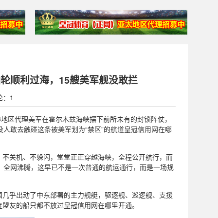
轮顺利过海，15艘美军舰没敢拦
论：1
1登2登3地区代理美军在霍尔木兹海峡摆下前所未有的封锁阵仗，
没人敢去触碰这条被美军划为“禁区”的航道皇冠信用网在哪
、不关机、不躲闪，堂堂正正穿越海峡，全程公开航行，而
，全网沸腾，这早已不是一次普通的航运通行，而是一场规
国几乎出动了中东部署的主力舰艇，驱逐舰、巡逻舰、支援
连盟友的船只都不放过皇冠信用网在哪里开通。