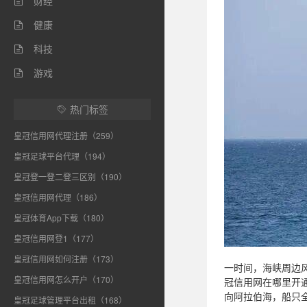
财经

健康

科技

游戏

热门标签

皇冠信用网代理注册（259）
皇冠足球平台代理（194）
皇冠登一登二登三区别（190）
皇冠信用网代理（186）
皇冠体育App下载（180）
皇冠信用网登1（177）
皇冠信用网如何注册（173）
一时间，海峡周边
皇冠信用网怎么开户（170）
冠信用网在哪里开
向阿拉伯海，船只
皇冠足球管理平台出租（168）