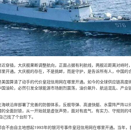
靠近穿插，大庆舰果断调整航向，正面占据有利航线，两舰近距离对峙时，
哪里开通。大庆舰的存在，不是挑衅，而是守护，是告诉所有人，中国的
是美国算清了动手的代价皇冠信用网在哪里开通。如今的全球供应链高度
中国油轮，必然引发全球能源市场剧烈震荡，油价飙升、航运混乱、产业
在海峡沿岸部署了完善的防御体系，反舰导弹、高速快艇、水雷阵严阵以
谓的全面封锁，从一开始就是虚张声势，面对有底气、有实力、守规则的中
给自己找了个台阶下。
都会不由自主地想起1993年的银河号事件皇冠信用网在哪里开通。当年