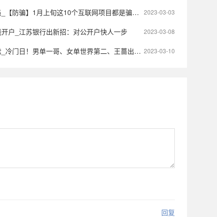
防骗】1月上旬这10个互联网项目都是骗局！请别上当！
2023-03-03
线开户_江苏银行出新招：对公开户快人一步
2023-03-08
门日！男单一哥、女单世界第二、王蔷出局后女单卫冕冠军再出局
2023-03-10
回复