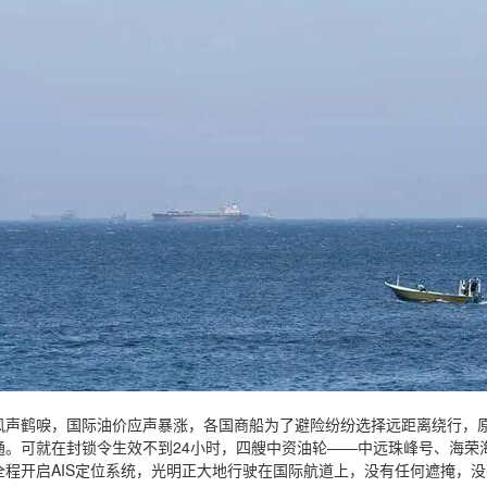
风声鹤唳，国际油价应声暴涨，各国商船为了避险纷纷选择远距离绕行，
通。可就在封锁令生效不到24小时，四艘中资油轮——中远珠峰号、海荣
全程开启AIS定位系统，光明正大地行驶在国际航道上，没有任何遮掩，